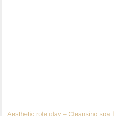
Aesthetic role play – Cleansing spa｜