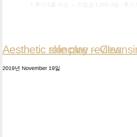
+ 후기 5줄 이상 → 적립금 1,000 3등 : 후
Aesthetic role play – Cleans
Aesthetic skincare review
2019년 November 19일
2019년 November 19일