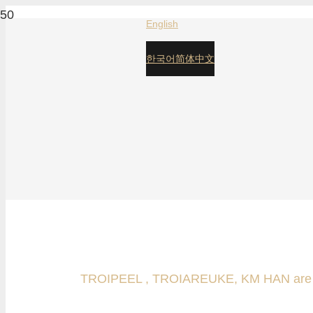
English
아름다운 성공 문화를 이끄는 사람들
MK wi
NEXT GOODIE
WE LEAD SUCCESSFUL
한국어
简体中文
MK will Change
BEAUTY BUSINESS CULTURE
아름다운 성공 문화를 이끄는 사람들
MK wi
NEXT GOODIE
WE LEAD SUCCESSFUL
MK will Change
BEAUTY BUSINESS CULTURE
TROIPEEL , TROIAREUKE, KM HAN are lead